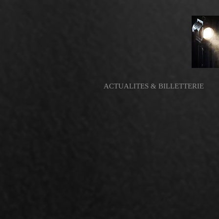
ACTUALITES & BILLETTERIE