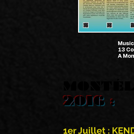
Music
13 Co
A Mon
MONTÉ
2016 :
1er Juillet : KE