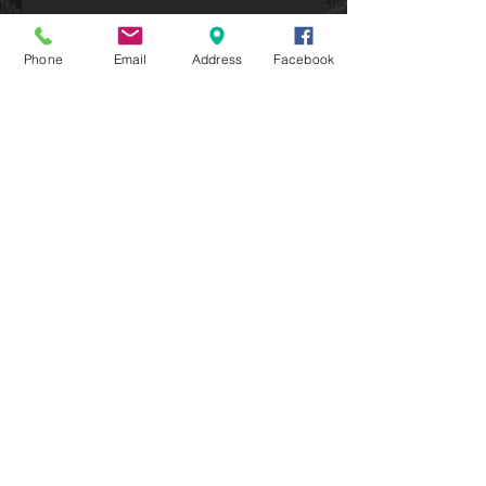
Phone
Email
Address
Facebook
+4
+3
+2
Friteuse électrique 16 litres
€50.00
Date de réservation
Merci de choisir une date
Quantité :
1
Ajouter
Ajouter au Panier
Passer la commande
Partagez votre achat avec vos amis